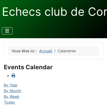
Echecs club de Co
Vous êtes ici :
Accueil
Calendrier
Events Calendar
By Year
By Month
By Week
Today