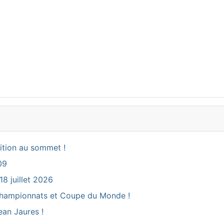
ition au sommet !
09
18 juillet 2026
ux Championnats et Coupe du Monde !
ean Jaures !