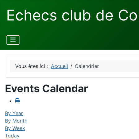
Echecs club de Co
Vous êtes ici :
Accueil
Calendrier
Events Calendar
By Year
By Month
By Week
Today