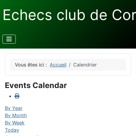
Echecs club de Co
Vous êtes ici :
Accueil
Calendrier
Events Calendar
By Year
By Month
By Week
Today