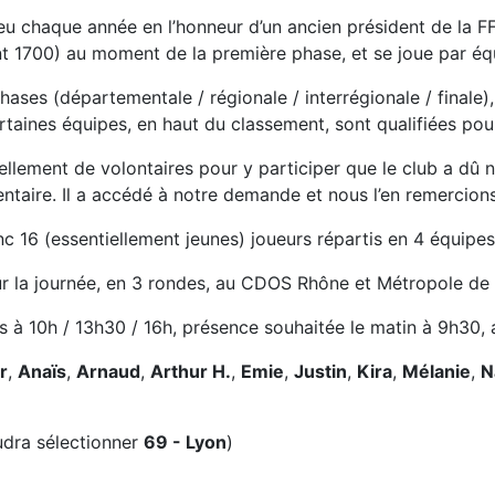
eu chaque année en l’honneur d’un ancien président de la FF
t 1700) au moment de la première phase, et se joue par équ
 phases (départementale / régionale / interrégionale / finale
rtaines équipes, en haut du classement, sont qualifiées pou
llement de volontaires pour y participer que le club a dû n
taire. Il a accédé à notre demande et nous l’en remercions
c 16 (essentiellement jeunes) joueurs répartis en 4 équipe
ur la journée, en 3 rondes, au CDOS Rhône et Métropole de
 à 10h / 13h30 / 16h, présence souhaitée le matin à 9h30,
r
,
Anaïs
,
Arnaud
,
Arthur H.
,
Emie
,
Justin
,
Kira
,
Mélanie
,
N
audra sélectionner
69 - Lyon
)
équipes « adultes » + jeunes