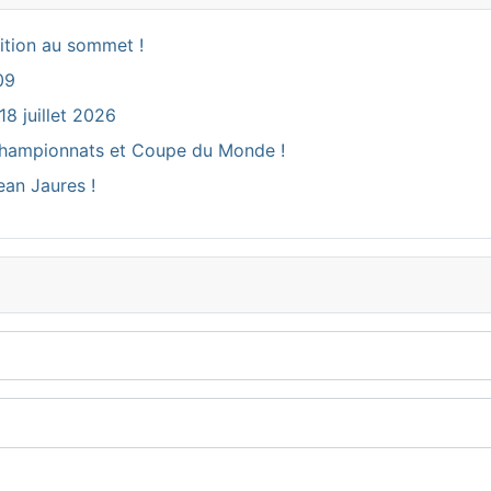
ition au sommet !
09
18 juillet 2026
ux Championnats et Coupe du Monde !
ean Jaures !