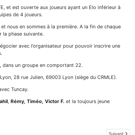
E, et est ouverte aux joueurs ayant un Elo inférieur à
ipes de 4 joueurs.
), et nous en sommes à la première. A la fin de chaque
r la phase suivante.
égocier avec l’organisateur pour pouvoir inscrire une
.
s, dans un groupe en comportant 22.
 Lyon, 28 rue Julien, 69003 Lyon (siège du CRMLE).
 avec Tuncay.
ahil
,
R
é
my,
Timéo,
Victor
F.
et la toujours jeune
Article suivan
Suivant