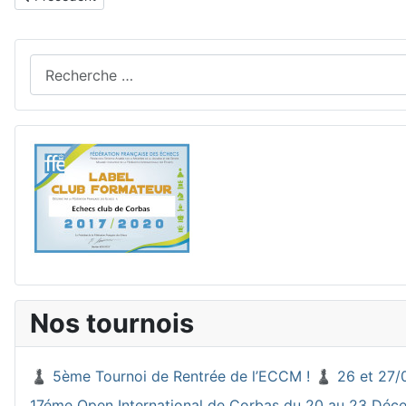
Rechercher
Nos tournois
♟️ 5ème Tournoi de Rentrée de l’ECCM ! ♟️ 26 et 27/
17éme Open International de Corbas du 20 au 23 Dé