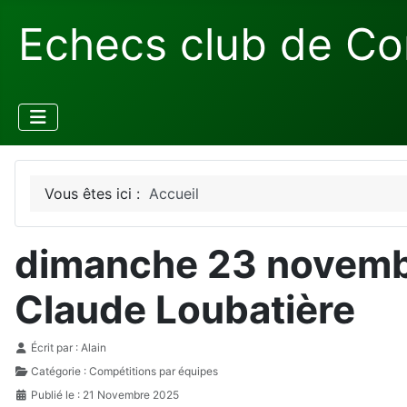
Echecs club de Co
Vous êtes ici :
Accueil
dimanche 23 novembr
Claude Loubatière
Détails
Écrit par :
Alain
Catégorie :
Compétitions par équipes
Publié le : 21 Novembre 2025