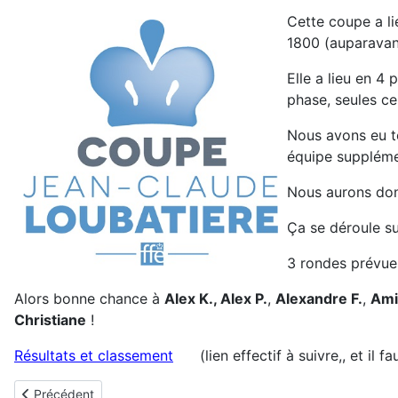
Cette coupe a li
1800 (auparavan
Elle a lieu en 4
phase, seules ce
Nous avons eu te
équipe supplémen
Nous aurons don
Ça se déroule s
3 rondes prévues
Alors bonne chance à
Alex
K.,
Alex P.
,
Alexandre
F.
,
Ami
Christiane
!
Résultats et classement
(lien effectif à suivre,, et il f
Article précédent : samedi 28 et dimanche 29 mars, matchs par 
Précédent