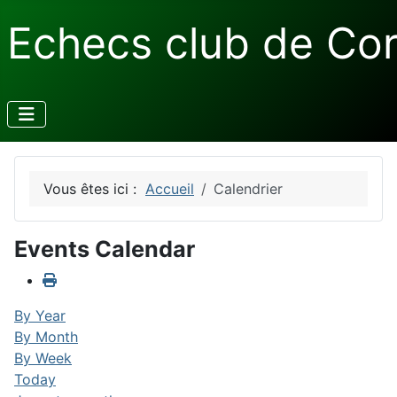
Echecs club de Co
Vous êtes ici :
Accueil
Calendrier
Events Calendar
By Year
By Month
By Week
Today