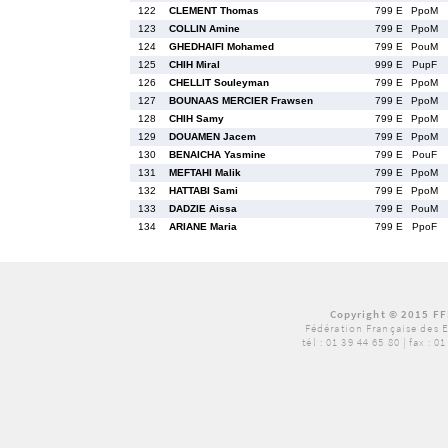
122
CLEMENT Thomas
799 E
PpoM
123
COLLIN Amine
799 E
PpoM
124
GHEDHAIFI Mohamed
799 E
PouM
125
CHIH Miral
999 E
PupF
126
CHELLIT Souleyman
799 E
PpoM
127
BOUNAAS MERCIER Frawsen
799 E
PpoM
128
CHIH Samy
799 E
PpoM
129
DOUAMEN Jacem
799 E
PpoM
130
BENAICHA Yasmine
799 E
PouF
131
MEFTAHI Malik
799 E
PpoM
132
HATTABI Sami
799 E
PpoM
133
DADZIE Aissa
799 E
PouM
134
ARIANE Maria
799 E
PpoF
Copyright © 2015 FF
Fédération Française des 
tél :
01 39 44 65 80
| fax : 0