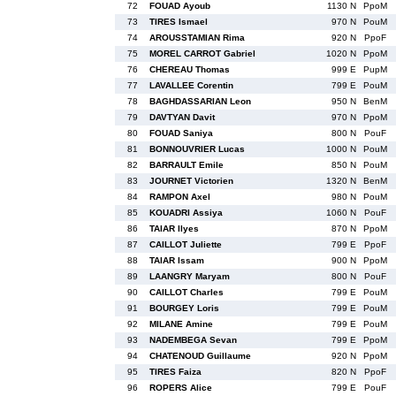
72
FOUAD Ayoub
1130 N
PpoM
73
TIRES Ismael
970 N
PouM
74
AROUSSTAMIAN Rima
920 N
PpoF
75
MOREL CARROT Gabriel
1020 N
PpoM
76
CHEREAU Thomas
999 E
PupM
77
LAVALLEE Corentin
799 E
PouM
78
BAGHDASSARIAN Leon
950 N
BenM
79
DAVTYAN Davit
970 N
PpoM
80
FOUAD Saniya
800 N
PouF
81
BONNOUVRIER Lucas
1000 N
PouM
82
BARRAULT Emile
850 N
PouM
83
JOURNET Victorien
1320 N
BenM
84
RAMPON Axel
980 N
PouM
85
KOUADRI Assiya
1060 N
PouF
86
TAIAR Ilyes
870 N
PpoM
87
CAILLOT Juliette
799 E
PpoF
88
TAIAR Issam
900 N
PpoM
89
LAANGRY Maryam
800 N
PouF
90
CAILLOT Charles
799 E
PouM
91
BOURGEY Loris
799 E
PouM
92
MILANE Amine
799 E
PouM
93
NADEMBEGA Sevan
799 E
PpoM
94
CHATENOUD Guillaume
920 N
PpoM
95
TIRES Faiza
820 N
PpoF
96
ROPERS Alice
799 E
PouF