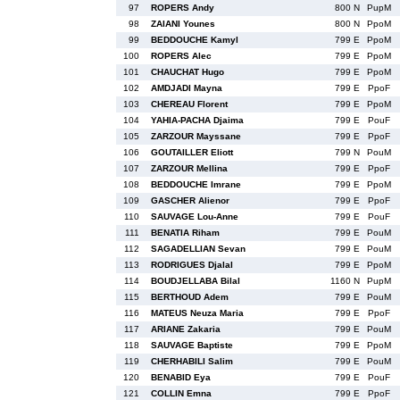
97
ROPERS Andy
800 N
PupM
98
ZAIANI Younes
800 N
PpoM
99
BEDDOUCHE Kamyl
799 E
PpoM
100
ROPERS Alec
799 E
PpoM
101
CHAUCHAT Hugo
799 E
PpoM
102
AMDJADI Mayna
799 E
PpoF
103
CHEREAU Florent
799 E
PpoM
104
YAHIA-PACHA Djaima
799 E
PouF
105
ZARZOUR Mayssane
799 E
PpoF
106
GOUTAILLER Eliott
799 N
PouM
107
ZARZOUR Mellina
799 E
PpoF
108
BEDDOUCHE Imrane
799 E
PpoM
109
GASCHER Alienor
799 E
PpoF
110
SAUVAGE Lou-Anne
799 E
PouF
111
BENATIA Riham
799 E
PouM
112
SAGADELLIAN Sevan
799 E
PouM
113
RODRIGUES Djalal
799 E
PpoM
114
BOUDJELLABA Bilal
1160 N
PupM
115
BERTHOUD Adem
799 E
PouM
116
MATEUS Neuza Maria
799 E
PpoF
117
ARIANE Zakaria
799 E
PouM
118
SAUVAGE Baptiste
799 E
PpoM
119
CHERHABILI Salim
799 E
PouM
120
BENABID Eya
799 E
PouF
121
COLLIN Emna
799 E
PpoF