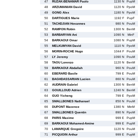
47
RUZAK-BENAMAR Paolo
1130 N
PupM
48
ARZUMANIAN David
1120 N
PpoM
49
GONG Alex
1180 N
PpoM
50
DARTIGUES Marie
1192 F
PupF
51
TACHDJIAN Hovannes
980 N
PouM
52
RAMPON Robin
1300 N
BenM
53
BARBARYAN Ani
1090 N
MinF
54
BARKAOUI Omar
1080 N
PupM
55
MELKUMYAN David
1110 N
PpoM
56
MORIN-ROCHE Hugo
1044 F
PouM
57
LY Jeremy
1090 N
PouM
58
TAOU Lorenzo
1120 N
BenM
59
BARKAOUI Abdallah
960 N
PouM
60
EBERARD Basile
799 E
PouM
61
BAGHDASSARIAN Lucien
860 N
PouM
62
AUDRAIN Gabriel
1300 N
BenM
63
GOUILLOUD Adrien
1240 N
BenM
64
GUO Yicheng
799 E
PpoM
65
SMALLBONES Nathanael
850 N
PouM
66
DUPONT Maxence
1380 N
MinM
67
SMALLBONES Quentin
890 N
PpoM
68
PARIS Maxime
999 E
PupM
69
BARKAOUI Mohamed-Amine
999 E
PupM
70
LAMARQUE Gregoire
1120 N
PouM
71
PICQUOIN Arthur
999 E
PupM