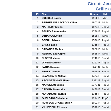
Circuit Je
Grille 
Pl
Nom
Rapide
Cat.
1
DJIDJELI Sarah
1966 F
MinF
2
BERGER DIT LACROIX Kilian
1952 F
MinM
3
MATHIEU Phileas
1974 F
BenM
4
BEUROIS Alexandre
1736 F
PupM
5
DZHANGOEV Ilia
1538 F
MinM
6
BREUIL Tristan
1526 F
PupM
7
ERNST Luca
1365 F
PouM
8
SABATIER Mathis
2080 F
MinM
9
REBOUL Lou-Orphe
1688 F
MinM
10
FLORES Victor
1748 F
BenM
11
DAVTIAN Armen
1251 F
PupM
12
FATHA Romain
1440 N
MinM
13
TRABET Mathis
1919 F
BenM
14
BLANCHARD Nathan
1474 F
PouM
15
AROUSSTAMIAN Albert
1311 F
PupM
16
MANUKYAN Vahan
1270 N
PouM
17
CADOUX Maxandre
1430 F
BenM
18
MURADYAN Hrachik
1355 F
PouM
19
OUELBANI Ghizelene
1214 F
PupF
20
HOW SON CHONG Julien
1091 F
PupM
21
VILLEVIEILLE Lucas
1598 F
BenM