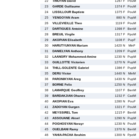
22
TINOYAN David
1287 F
PouM
23
GARDE Guillaume
1374 F
PouM
24
LISSILLOUR Baptiste
1375 F
PouM
25
YENGOYAN Aram
880 N
PupM
26
VILLEVIEILLE Theo
1119 F
PouM
27
DARTIGUES Antoine
1398 F
BenM
28
BREUIL Virgile
1317 F
PpoM
29
AKOPIAN Elisabeth
1108 F
PupF
30
HARUTYUNYAN Mariam
1420 N
MinF
31
DANIELYAN Anthony
1209 F
PupM
32
LAANGRY Mohammed-Amine
1230 N
PupM
33
GUILLOTTE Victorien
1270 N
PupM
34
THILL-SOLENTE Gabriel
1386 F
PupM
35
DERU Victor
1440 N
MinM
36
PARONIKYAN Areg
1430 N
PupM
37
BORNE Felix
1250 N
PpoM
38
LAMARQUE Geoffrey
1107 F
BenM
39
BARDAKJIAN Ohanes
1232 F
CadM
40
AKOPIAN Eva
1280 N
PouF
41
ZADOYAN Gurgen
1321 F
PouM
42
MEYSSIREL Tom
1215 F
BenM
43
ASSOUANE Aksel
1290 N
PupM
44
POGHOSYAN Norayr
1230 N
PouM
45
OUELBANI Ramy
1370 N
BenM
46
YAHIA-PACHA Ibrahim
1300 N
PpoM