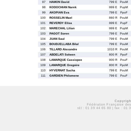
97
HAMON David
799 E
PouM
98
KODOCHIAN Narek
999 E
PupM
99
AKOPIAN Eva
799 E
PpoF
100
ROSSELIN Mael
860 R
PouM
101
REVERDY Elisa
999 E
PupF
102
MARECHAL Lilian
999 E
PupM
103
PAGOT Soren
799 E
PouM
104
JUAN Saul
799 E
PouM
105
BOUDJELLABA Bilal
799 E
PouM
106
TILLARD Alexandre
1010 R
PouM
107
ABDELATI Solwen
800 R
PpoF
108
LAMARQUE Cassiopee
900 R
PouF
109
LAMARQUE Gregoire
800 R
PpoM
110
HYVERNAT Sacha
799 E
PouM
111
GARDIEN Philomene
799 E
PouF
Copyrigh
Fédération Française de
tél :
01 39 44 65 80
| fax : 01 