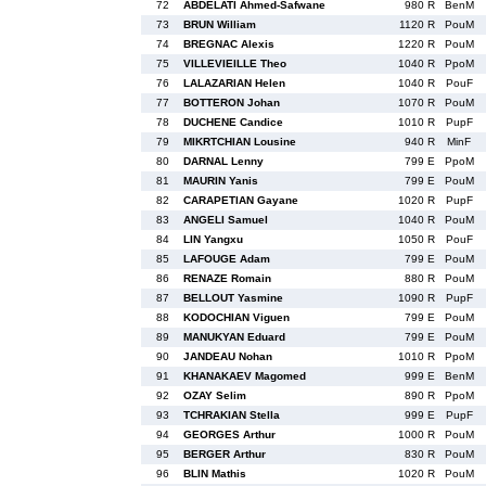
72
ABDELATI Ahmed-Safwane
980 R
BenM
73
BRUN William
1120 R
PouM
74
BREGNAC Alexis
1220 R
PouM
75
VILLEVIEILLE Theo
1040 R
PpoM
76
LALAZARIAN Helen
1040 R
PouF
77
BOTTERON Johan
1070 R
PouM
78
DUCHENE Candice
1010 R
PupF
79
MIKRTCHIAN Lousine
940 R
MinF
80
DARNAL Lenny
799 E
PpoM
81
MAURIN Yanis
799 E
PouM
82
CARAPETIAN Gayane
1020 R
PupF
83
ANGELI Samuel
1040 R
PouM
84
LIN Yangxu
1050 R
PouF
85
LAFOUGE Adam
799 E
PouM
86
RENAZE Romain
880 R
PouM
87
BELLOUT Yasmine
1090 R
PupF
88
KODOCHIAN Viguen
799 E
PouM
89
MANUKYAN Eduard
799 E
PouM
90
JANDEAU Nohan
1010 R
PpoM
91
KHANAKAEV Magomed
999 E
BenM
92
OZAY Selim
890 R
PpoM
93
TCHRAKIAN Stella
999 E
PupF
94
GEORGES Arthur
1000 R
PouM
95
BERGER Arthur
830 R
PouM
96
BLIN Mathis
1020 R
PouM