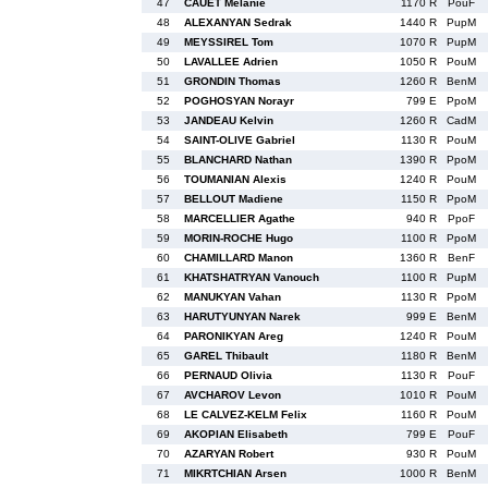
47
CAUET Melanie
1170 R
PouF
48
ALEXANYAN Sedrak
1440 R
PupM
49
MEYSSIREL Tom
1070 R
PupM
50
LAVALLEE Adrien
1050 R
PouM
51
GRONDIN Thomas
1260 R
BenM
52
POGHOSYAN Norayr
799 E
PpoM
53
JANDEAU Kelvin
1260 R
CadM
54
SAINT-OLIVE Gabriel
1130 R
PouM
55
BLANCHARD Nathan
1390 R
PpoM
56
TOUMANIAN Alexis
1240 R
PouM
57
BELLOUT Madiene
1150 R
PpoM
58
MARCELLIER Agathe
940 R
PpoF
59
MORIN-ROCHE Hugo
1100 R
PpoM
60
CHAMILLARD Manon
1360 R
BenF
61
KHATSHATRYAN Vanouch
1100 R
PupM
62
MANUKYAN Vahan
1130 R
PpoM
63
HARUTYUNYAN Narek
999 E
BenM
64
PARONIKYAN Areg
1240 R
PouM
65
GAREL Thibault
1180 R
BenM
66
PERNAUD Olivia
1130 R
PouF
67
AVCHAROV Levon
1010 R
PouM
68
LE CALVEZ-KELM Felix
1160 R
PouM
69
AKOPIAN Elisabeth
799 E
PouF
70
AZARYAN Robert
930 R
PouM
71
MIKRTCHIAN Arsen
1000 R
BenM