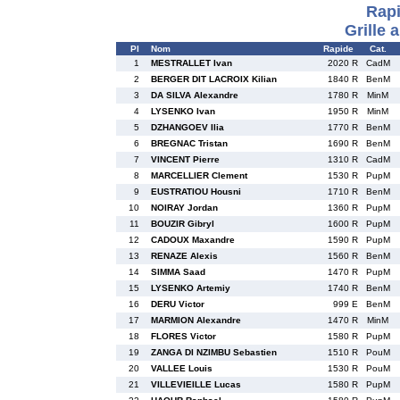
Rapi
Grille 
Pl
Nom
Rapide
Cat.
1
MESTRALLET Ivan
2020 R
CadM
2
BERGER DIT LACROIX Kilian
1840 R
BenM
3
DA SILVA Alexandre
1780 R
MinM
4
LYSENKO Ivan
1950 R
MinM
5
DZHANGOEV Ilia
1770 R
BenM
6
BREGNAC Tristan
1690 R
BenM
7
VINCENT Pierre
1310 R
CadM
8
MARCELLIER Clement
1530 R
PupM
9
EUSTRATIOU Housni
1710 R
BenM
10
NOIRAY Jordan
1360 R
PupM
11
BOUZIR Gibryl
1600 R
PupM
12
CADOUX Maxandre
1590 R
PupM
13
RENAZE Alexis
1560 R
BenM
14
SIMMA Saad
1470 R
PupM
15
LYSENKO Artemiy
1740 R
BenM
16
DERU Victor
999 E
BenM
17
MARMION Alexandre
1470 R
MinM
18
FLORES Victor
1580 R
PupM
19
ZANGA DI NZIMBU Sebastien
1510 R
PouM
20
VALLEE Louis
1530 R
PouM
21
VILLEVIEILLE Lucas
1580 R
PupM