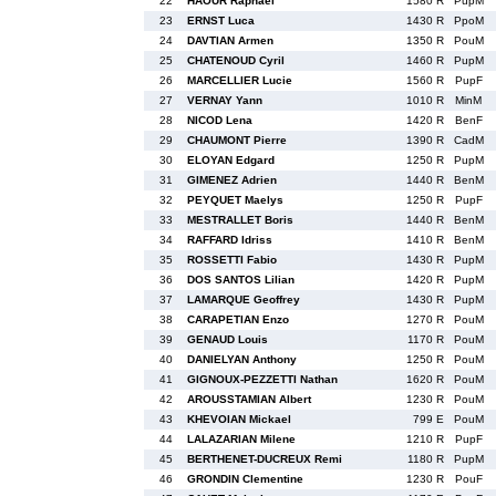
22
HAOUR Raphael
1580 R
PupM
23
ERNST Luca
1430 R
PpoM
24
DAVTIAN Armen
1350 R
PouM
25
CHATENOUD Cyril
1460 R
PupM
26
MARCELLIER Lucie
1560 R
PupF
27
VERNAY Yann
1010 R
MinM
28
NICOD Lena
1420 R
BenF
29
CHAUMONT Pierre
1390 R
CadM
30
ELOYAN Edgard
1250 R
PupM
31
GIMENEZ Adrien
1440 R
BenM
32
PEYQUET Maelys
1250 R
PupF
33
MESTRALLET Boris
1440 R
BenM
34
RAFFARD Idriss
1410 R
BenM
35
ROSSETTI Fabio
1430 R
PupM
36
DOS SANTOS Lilian
1420 R
PupM
37
LAMARQUE Geoffrey
1430 R
PupM
38
CARAPETIAN Enzo
1270 R
PouM
39
GENAUD Louis
1170 R
PouM
40
DANIELYAN Anthony
1250 R
PouM
41
GIGNOUX-PEZZETTI Nathan
1620 R
PouM
42
AROUSSTAMIAN Albert
1230 R
PouM
43
KHEVOIAN Mickael
799 E
PouM
44
LALAZARIAN Milene
1210 R
PupF
45
BERTHENET-DUCREUX Remi
1180 R
PupM
46
GRONDIN Clementine
1230 R
PouF