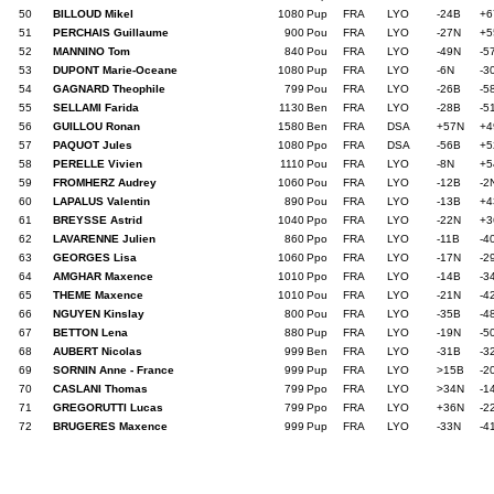
50
BILLOUD Mikel
1080
Pup
FRA
LYO
-24B
+6
51
PERCHAIS Guillaume
900
Pou
FRA
LYO
-27N
+5
52
MANNINO Tom
840
Pou
FRA
LYO
-49N
-5
53
DUPONT Marie-Oceane
1080
Pup
FRA
LYO
-6N
-3
54
GAGNARD Theophile
799
Pou
FRA
LYO
-26B
-5
55
SELLAMI Farida
1130
Ben
FRA
LYO
-28B
-5
56
GUILLOU Ronan
1580
Ben
FRA
DSA
+57N
+4
57
PAQUOT Jules
1080
Ppo
FRA
DSA
-56B
+5
58
PERELLE Vivien
1110
Pou
FRA
LYO
-8N
+5
59
FROMHERZ Audrey
1060
Pou
FRA
LYO
-12B
-2
60
LAPALUS Valentin
890
Pou
FRA
LYO
-13B
+4
61
BREYSSE Astrid
1040
Ppo
FRA
LYO
-22N
+3
62
LAVARENNE Julien
860
Ppo
FRA
LYO
-11B
-4
63
GEORGES Lisa
1060
Ppo
FRA
LYO
-17N
-2
64
AMGHAR Maxence
1010
Ppo
FRA
LYO
-14B
-3
65
THEME Maxence
1010
Pou
FRA
LYO
-21N
-4
66
NGUYEN Kinslay
800
Pou
FRA
LYO
-35B
-4
67
BETTON Lena
880
Pup
FRA
LYO
-19N
-5
68
AUBERT Nicolas
999
Ben
FRA
LYO
-31B
-3
69
SORNIN Anne - France
999
Pup
FRA
LYO
>15B
-2
70
CASLANI Thomas
799
Ppo
FRA
LYO
>34N
-1
71
GREGORUTTI Lucas
799
Ppo
FRA
LYO
+36N
-2
72
BRUGERES Maxence
999
Pup
FRA
LYO
-33N
-4