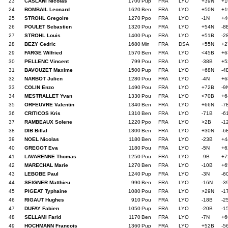
23
CASLANI Nicolas
1700
Pup
FRA
LYO
+39N
+1
24
BOMBAIL Leonard
1620
Ben
FRA
LYO
+50N
+1
25
STROHL Gregoire
1270
Ppo
FRA
LYO
-1N
+4
26
POULET Sebastien
1320
Pou
FRA
LYO
+54N
-8
27
STROHL Louis
1400
Pup
FRA
LYO
+51B
-2
28
BEZY Cedric
1680
Min
FRA
DSA
+55N
+2
29
FARGE Wilfried
1570
Ben
FRA
LYO
<45B
+6
30
PELLENC Vincent
799
Pou
FRA
LYO
-38B
+5
31
BAVOUZET Maxime
1500
Pup
FRA
LYO
+68N
-4
32
NARBOT Julien
1280
Pou
FRA
LYO
-4N
+6
33
COLIN Enzo
1490
Pou
FRA
LYO
+72B
-9
34
MESTRALLET Yvan
1330
Pou
FRA
LYO
<70B
+6
35
ORFEUVRE Valentin
1340
Ben
FRA
LYO
+66N
-7
36
CRITICOS Kris
1310
Ben
FRA
LYO
-71B
-6
37
RAMBEAUX Solene
1220
Ppo
FRA
LYO
>2B
-1
38
DIB Billal
1300
Ben
FRA
LYO
+30N
-6
39
NOEL Nicolas
1180
Ben
FRA
LYO
-23B
+4
40
GREGOT Eva
1180
Pou
FRA
LYO
-5N
+6
41
LAVARENNE Thomas
1250
Pou
FRA
LYO
-9B
+7
42
MARECHAL Marie
1270
Ben
FRA
LYO
-10B
+6
43
LEBOBE Paul
1240
Pup
FRA
LYO
-3N
-6
44
SEIGNER Matthieu
990
Ben
FRA
LYO
-16N
-3
45
PIGEAT Typhaine
1080
Pou
FRA
LYO
>29N
-1
46
RIGAUT Hughes
910
Pou
FRA
LYO
-18B
-2
47
DUFAY Fabien
1050
Pup
FRA
LYO
-20B
-1
48
SELLAMI Farid
1170
Ben
FRA
LYO
-7N
+6
49
HOCHMANN Francois
1360
Pup
FRA
LYO
+52B
-5