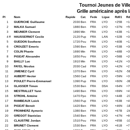
Tournoi Jeunes de Vill
Grille américaine après 
Pl
Nom
Rapide
Cat.
Fede
Ligue
Rd01
Rd
1
GUERICHE Guillaume
2030
Ben
FRA
LYO
+25B
+1
2
MALKA Samuel
1880
Ben
FRA
LYO
<37N
+5
3
MEUNIER Clement
1890
Min
FRA
LYO
+43B
+1
4
ff
HAUSSERNOT Cecile
2120
Pup
FRA
LAN
+32B
+3
5
GUEDON Sosthene
1720
Pou
FRA
LYO
+40B
+1
6
CROUZET Emeric
1590
Ben
FRA
LYO
+53B
+3
7
COLIN Phanie
1690
Min
FRA
LYO
+48B
+3
8
PIGEAT Alexandre
1650
Pou
FRA
LYO
+58B
+2
9
BAILLY Luc
1910
Min
FRA
LYO
+41N
+3
10
FAYEL Nicolas
2030
Cad
FRA
LYO
+42N
+2
11
JIMENEZ Cyril
1370
Ben
FRA
LYO
+62N
-5
12
AUBERT Hector
1560
Cad
FRA
LYO
+59N
+3
13
POULET Pierre-Emmanuel
1390
Pup
FRA
LYO
+60N
-3
14
GLASSER Timon
1530
Ben
FRA
DSA
+64N
+7
15
MESTRALLET Yann
1490
Ben
FRA
LYO
<69N
+4
16
STROHL Antoine
1470
Ppo
FRA
LYO
+44B
-2
17
RAMBEAUX Loick
1560
Pup
FRA
LYO
+63B
+4
18
PIGEAT Benoit
1420
Ben
FRA
LYO
+46N
-1
19
FROMHERZ Aymeric
1380
Ben
FRA
LYO
+67B
-2
20
GREGOT Stanislas
1540
Ben
FRA
LYO
+47N
+6
21
CLAUSTRE Jordan
1510
Pou
FRA
LYO
+65B
-1
22
BRUNET Clement
1530
Ben
FRA
LYO
+61B
+7