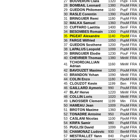
27
BOUVERON Clara
1320
PupF
FRA
28
BOMBAIL Leonard
1380
PouM
FRA
29
GUEDON Philomene
1160
PupF
FRA
30
RASLE Corentin
1390
PouM
FRA
31
BRINGUIER Remi
1180
PupM
FRA
32
MALKA Samuel
1360
PouM
FRA
33
CUFFARO Laetitia
1400
BenF
FRA
34
BESOMBES Romain
1300
PupM
FRA
35
PIGEAT Alexandre
1140
PpoM
FRA
36
FARGE Wilfried
1050
PupM
FRA
37
GUEDON Sosthene
1200
PpoM
FRA
38
LAPALUS Leopold
1099
PupM
FRA
39
BRINGUIER Elodie
1230
PouF
FRA
40
CHEVRIER Thomas
1380
MinM
FRA
TCHORDJALLIAN
41
1160
MinM
FRA
Adrian
42
BAVOUZET Maxime
1200
PouM
FRA
43
BRANDON Yohan
1090
MinM
FRA
44
COLIN Enzo
1180
PpoM
FRA
45
CLOUZOT Kevin
1199
Ben
FRA
46
GAILLARD Aymeric
990
PouM
FRA
47
BLAY Herve
1220
MinM
FRA
48
COLLIN Loris
1020
MinM
FRA
49
LINOSSIER Clement
1199
Min
FRA
50
HAMEAU Jean
1009
PouM
FRA
51
BROTON Maxime
1360
PupM
FRA
52
TONADRE Antoine
950
PouM
FRA
53
CASLANI Nicolas
1100
PpoM
FRA
54
KRIFA Samir
980
PupM
FRA
55
PUGLISI David
1099
PupM
FRA
56
CHAMONAZ Ludovic
930
BenM
FRA
57
MESTRALLET Yann
840
PupM
FRA