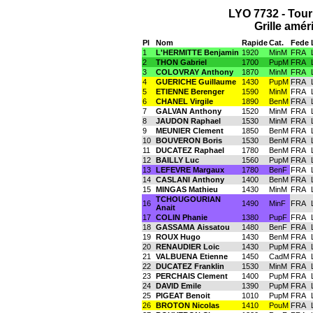
LYO 7732 - Tou
Grille amér
Pl
Nom
Rapide
Cat.
Fede
1
L'HERMITTE Benjamin
1920
MinM
FRA
2
THON Gabriel
1700
PupM
FRA
3
COLOVRAY Anthony
1870
MinM
FRA
4
GUERICHE Guillaume
1430
PupM
FRA
5
ETIENNE Berenger
1590
MinM
FRA
6
CHANEL Virgile
1890
BenM
FRA
7
GALVAN Anthony
1520
MinM
FRA
8
JAUDON Raphael
1530
MinM
FRA
9
MEUNIER Clement
1850
BenM
FRA
10
BOUVERON Boris
1530
BenM
FRA
11
DUCATEZ Raphael
1780
BenM
FRA
12
BAILLY Luc
1560
PupM
FRA
13
LEFEVRE Margaux
1780
BenF
FRA
14
CASLANI Anthony
1400
BenM
FRA
15
MINGAS Mathieu
1430
MinM
FRA
TCHOUGOURIAN
16
1490
MinF
FRA
Anait
17
COLIN Phanie
1380
PupF
FRA
18
GASSAMA Aissatou
1480
BenF
FRA
19
ROUX Hugo
1430
BenM
FRA
20
RENAUDIER Loic
1430
PupM
FRA
21
VALBUENA Etienne
1450
CadM
FRA
22
DUCATEZ Franklin
1530
MinM
FRA
23
PERCHAIS Clement
1400
PupM
FRA
24
DAVID Emile
1390
PupM
FRA
25
PIGEAT Benoit
1010
PupM
FRA
26
BROTON Nicolas
1410
PouM
FRA