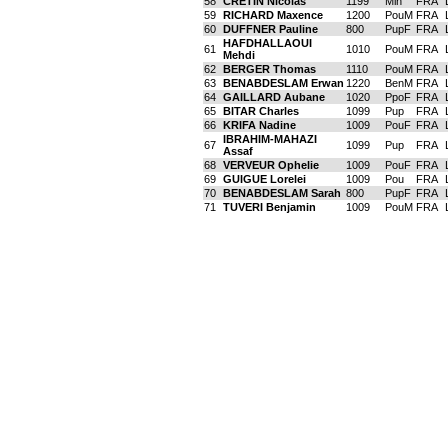
58
CRETIN Nicolas
1199
Min
FRA
59
RICHARD Maxence
1200
PouM
FRA
60
DUFFNER Pauline
800
PupF
FRA
HAFDHALLAOUI
61
1010
PouM
FRA
Mehdi
62
BERGER Thomas
1110
PouM
FRA
63
BENABDESLAM Erwan
1220
BenM
FRA
64
GAILLARD Aubane
1020
PpoF
FRA
65
BITAR Charles
1099
Pup
FRA
66
KRIFA Nadine
1009
PouF
FRA
IBRAHIM-MAHAZI
67
1099
Pup
FRA
Assaf
68
VERVEUR Ophelie
1009
PouF
FRA
69
GUIGUE Lorelei
1009
Pou
FRA
70
BENABDESLAM Sarah
800
PupF
FRA
71
TUVERI Benjamin
1009
PouM
FRA