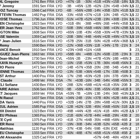
L Gregoire
1741
Ben
FRA
LYO
+47N
-1B
-30N
+51B
+43N
=15B
-18N
3,5
25
 Jeremy
1591
Sen
FRA
LYO
-3B
+45N
-12B
+62N
-22N
+54B
=34N
3,5
22
OZ Tuncay
1566
Cad
FRA
LYO
-6B
+56N
+28B
-14N
=35B
-32N
+51B
3,5
22
TTEVIN Thomas
1482
Pup
FRA
DSA
-33N
+65B
+37N
=21B
-10N
-24B
+52N
3,5
22
OSE Thomas
1796
Jun
FRA
PRO
-51N
+47B
+52N
=23B
-19N
+30B
-15N
3,5
21
EN Christophe
1823
Sen
FRA
LYO
+31B
-8N
-38B
+48N
-26B
+44N
=35B
3,5
21
ER Jean-Yves
1762
Sen
FRA
LYO
-50B
-39N
+56B
+46N
-38B
+43N
=29B
3,5
19
NGTON Mike
1608
Sen
FRA
LYO
+65N
-10B
-43N
+55B
=30N
=47B
=33N
3,5
19
SE Valentin
1359
Cad
FRA
LYO
-20B
-38N
-44B
+64N
+42B
+49N
=37N
3,5
19
 Jean-Julien
1616
Sen
FRA
LYO
+57B
-25N
-31B
-50N
+62B
+45N
=36B
3,5
17
 Remy
1590
Ben
FRA
LYO
-22N
+36B
+33N
-11B
+34N
-17B
-21N
3
24
NCE Benoit
1910
Sen
FRA
LYO
=23N
+34B
=11N
+16B
3
23
GUEZ Jean-Pierre
1663
Vet
FRA
LYO
+58B
-6N
+48B
-12N
+50B
-22B
-23N
3
23
Jean-Michel
1730
Sen
FRA
CVL
+55N
-2B
-23N
=47B
+53N
-18B
=48N
3
22
AYA Huseyin
1470
Sen
FRA
LYO
-10N
-15B
+53N
-17B
-36N
+64B
+56N
3
21
O Pierre
1471
Sen
FRA
LYO
-14B
+57N
+35B
-20N
-28B
-34B
+54N
3
21
ENNE Thomas
1540
Min
FRA
LYO
-13N
-53B
+36N
+54B
-17N
-33B
+50B
3
21
T Arthur
1400
Pou
FRA
DSA
-17N
-29B
+63N
+52B
-16N
-37B
+58N
3
20
 Claude
1499
Vet
FRA
DSA
-7N
+63B
-16N
-34B
-54N
+59B
+55N
3
20
LI Sofiane
1430
Ben
FRA
LYO
-28B
-32N
+58B
=41N
+61B
=35N
-20B
3
20
IRE Adrien
1506
Sen
FRA
PRO
-9B
+58N
-40N
-33B
=55N
+53B
=41B
3
18
T Jacques
1659
Vet
FRA
DSA
+53N
-7B
=18N
-13B
-24N
-36B
+63N
2,5
24
N Raoul
1437
Sen
FRA
DSA
+34N
-24B
-15N
+37B
-40N
=52B
-44N
2,5
21
DA Yanis
1440
Pou
FRA
LYO
+32B
-14N
-27B
-28N
=58B
>61N
-30N
2,5
21
EUL Adrien
1585
Pup
FRA
DSA
-12B
+62N
-32B
-45N
+56B
=50N
-31B
2,5
19
X Dimitri
1323
Ben
FRA
LYO
-49B
+44N
-42B
=61N
-41B
-48N
+62B
2,5
17
EU Phileas
1365
Pou
FRA
LYO
-21B
-60N
+57B
-44N
+46B
-29N
-43B
2
20
E Cyril
1375
Pup
FRA
LYO
-41B
-27N
+64B
-35N
=48B
=58N
-46B
2
18
ER Rene
1360
Sen
FRA
LYO
-19N
-30B
-34N
+63B
-52N
+65B
-42B
2
18
Matthias
1120
Pup
FRA
LYO
-37N
-43B
-54N
-59B
-63N
EXE
+64N
2
17
EU Christophe
1333
Sen
FRA
LYO
-40N
-48B
-47N
+65B
=51N
=55B
-45B
2
16
NI Alexandre
1325
Cad
FRA
LYO
+57N
-64B
-46N
+65N
2
16