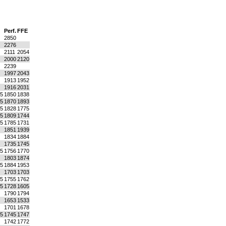
Perf.
FFE
2850
2276
2111
2054
2000
2120
2239
1997
2043
1913
1952
1916
2031
,5
1850
1838
,5
1870
1893
,5
1828
1775
,5
1809
1744
,5
1785
1731
1851
1939
1834
1884
1735
1745
,5
1756
1770
1803
1874
,5
1884
1953
1703
1703
,5
1755
1762
,5
1728
1605
1790
1794
1653
1533
1701
1678
,5
1745
1747
1742
1772