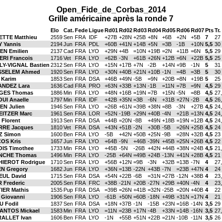
Open_Fide_de_Corbas_2014
Grille américaine après la ronde 7
Elo
Cat.
Fede
Ligue
Rd01
Rd02
Rd03
Rd04
Rd05
Rd06
Rd07
Pts
Tr.
TTE Matthieu
2559
Sen
FRA
IDF
+27B
+28N
+25B
+8N
+6B
+2N
+5B
7
27
 Yannis
2194
Jun
FRA
PDL
+60B
+41N
+14B
+5N
=3B
-1B
+10N
5,5
30
EN Emilien
2137
Cad
FRA
LYO
+29N
+4B
=10N
+19B
=2N
+11B
=6N
5,5
29
ERI Francois
1716
Vet
FRA
LYO
+62B
-3N
+61B
+26N
+12B
=6N
+22B
5,5
25
LY-VIGNAL Bastien
2312
Sen
FRA
LYO
+15N
+17B
+7N
-2B
+14N
+9B
-1N
5
31
SSELEM Ahmed
1920
Sen
FRA
LYO
+30N
+40B
+21N
+10B
-1N
=4B
=3B
5
30
 Karim
1853
Sen
FRA
DSA
+46B
+49N
-5B
=9N
+20B
=8N
+19B
5
25
NDEZ Lara
1636
Cad
FRA
PRO
+63N
+33B
+13N
-1B
=11N
=7B
=9N
4,5
29
GES Thomas
1886
Min
FRA
LYO
+48N
+16B
=19N
=7B
+15N
-5N
=8B
4,5
27
UI Anaelle
1797
Min
FRA
IDF
+42B
+35N
=3B
-6N
+31B
+27N
-2B
4,5
26
EN Julien
1946
Sen
FRA
LYO
=26B
+61N
=39B
+38N
=8B
-3N
+27B
4,5
24
ITZER Marc
1961
Sen
FRA
LOR
+52N
-19B
+29N
+40B
-4N
+21B
=13N
4,5
24
Florent
1913
Sen
FRA
DSA
+44B
=20N
-8B
+49N
+18B
=19N
=12B
4,5
24
RRE Jacques
1810
Vet
FRA
DSA
+43N
+51B
-2N
+30B
-5B
=26N
+25B
4,5
24
Z Simon
1600
Ben
FRA
LYO
-5B
+42N
+50B
+25N
-9B
=28N
+32B
4,5
23
COS Kris
1657
Jun
FRA
LYO
+64B
-9N
+46B
-39N
+45B
=25N
+26B
4,5
22
IS Timothee
1733
Min
FRA
LYO
+45B
-5N
-26B
+42N
+44B
+38N
=24B
4,5
21
NCHE Thomas
1496
Min
FRA
LYO
-25B
+64N
=49B
+24B
-13N
+41N
+28B
4,5
21
IEROT Rodrigue
1710
Sen
FRA
LYO
+56B
+12N
=9B
-3N
+32B
=13B
-7N
4
27
N Gregory
1682
Jun
FRA
LYO
+36N
=13B
-22N
+43B
-7N
=23B
+47N
4
24
EUL David
1715
Sen
FRA
DSA
+54N
+22B
-6B
=31N
=27B
-12N
+38B
4
23
 Frederic
2005
Sen
FRA
FRC
+38B
-21N
+20B
-27N
+29B
+40N
-4N
4
23
IER Mathis
1535
Pup
FRA
DSA
=39B
=26N
+41B
=32N
-25B
=20N
+40B
4
22
 Giovanni
1906
Sen
FRA
LYO
-61B
+50N
=60B
-18N
+49B
+31N
=17N
4
21
 Fodil
1837
Sen
FRA
DSA
+18N
+37B
-1N
-15B
+23N
=16B
-14N
3,5
29
ANTOS Mickael
1583
Min
FRA
LYO
=11N
=23B
+17N
-4B
+33N
=14B
-16N
3,5
27
ALLET Ivan
1606
Ben
FRA
LYO
-1N
+55B
+51N
+22B
=21N
-10B
-11N
3,5
26