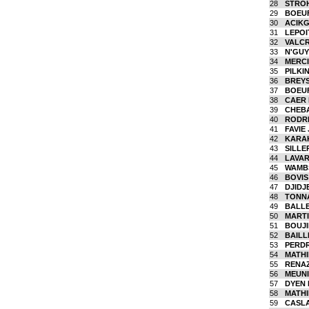
28
STROH
29
BOEUF
30
ACIKG
31
LEPOI
32
VALCR
33
N'GUY
34
MERCI
35
PILKI
36
BREYS
37
BOEUF
38
CAER
39
CHEBA
40
RODRI
41
FAVIE 
42
KARAK
43
SILLER
44
LAVAR
45
WAMBS
46
BOVIS
47
DJIDJE
48
TONNA
49
BALLE
50
MARTI
51
BOUJI
52
BAILL
53
PERDRI
54
MATHI
55
RENAZ
56
MEUNI
57
DYEN 
58
MATHI
59
CASLA