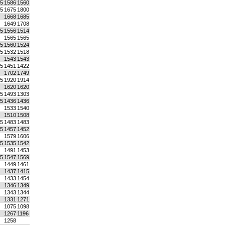
,5
1586
1560
,5
1675
1800
1668
1685
1649
1708
,5
1556
1514
1565
1565
,5
1560
1524
,5
1532
1518
1543
1543
,5
1451
1422
1702
1749
,5
1920
1914
1620
1620
,5
1493
1303
,5
1436
1436
1533
1540
1510
1508
,5
1483
1483
,5
1457
1452
1579
1606
,5
1535
1542
1491
1453
,5
1547
1569
1449
1461
1437
1415
1433
1454
1346
1349
1343
1344
1331
1271
1075
1098
1267
1196
1258