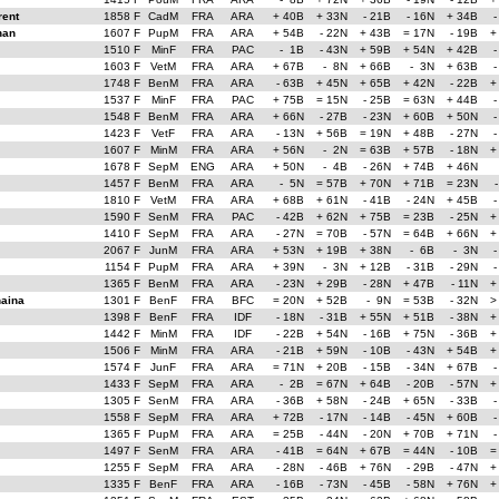
ent
1858 F
CadM
FRA
ARA
+ 40B
+ 33N
- 21B
- 16N
+ 34B
-
han
1607 F
PupM
FRA
ARA
+ 54B
- 22N
+ 43B
= 17N
- 19B
+
1510 F
MinF
FRA
PAC
- 1B
- 43N
+ 59B
+ 54N
+ 42B
-
1603 F
VetM
FRA
ARA
+ 67B
- 8N
+ 66B
- 3N
+ 63B
-
1748 F
BenM
FRA
ARA
- 63B
+ 45N
+ 65B
+ 42N
- 22B
+
1537 F
MinF
FRA
PAC
+ 75B
= 15N
- 25B
= 63N
+ 44B
-
1548 F
BenM
FRA
ARA
+ 66N
- 27B
- 23N
+ 60B
+ 50N
-
1423 F
VetF
FRA
ARA
- 13N
+ 56B
= 19N
+ 48B
- 27N
-
1607 F
MinM
FRA
ARA
+ 56N
- 2N
= 63B
+ 57B
- 18N
+
1678 F
SepM
ENG
ARA
+ 50N
- 4B
- 26N
+ 74B
+ 46N
1457 F
BenM
FRA
ARA
- 5N
= 57B
+ 70N
+ 71B
= 23N
1810 F
VetM
FRA
ARA
+ 68B
+ 61N
- 41B
- 24N
+ 45B
-
1590 F
SenM
FRA
PAC
- 42B
+ 62N
+ 75B
= 23B
- 25N
+
1410 F
SepM
FRA
ARA
- 27N
= 70B
- 57N
= 64B
+ 66N
+
2067 F
JunM
FRA
ARA
+ 53N
+ 19B
+ 38N
- 6B
- 3N
-
1154 F
PupM
FRA
ARA
+ 39N
- 3N
+ 12B
- 31B
- 29N
-
1365 F
BenM
FRA
ARA
- 23N
+ 29B
- 28N
+ 47B
- 11N
+
aina
1301 F
BenF
FRA
BFC
= 20N
+ 52B
- 9N
= 53B
- 32N
>
1398 F
BenF
FRA
IDF
- 18N
- 31B
+ 55N
+ 51B
- 38N
+
1442 F
MinM
FRA
IDF
- 22B
+ 54N
- 16B
+ 75N
- 36B
+
1506 F
MinM
FRA
ARA
- 21B
+ 59N
- 10B
- 43N
+ 54B
+
1574 F
JunF
FRA
ARA
= 71N
+ 20B
- 15B
- 34N
+ 67B
-
1433 F
SepM
FRA
ARA
- 2B
= 67N
+ 64B
- 20B
- 57N
+
1305 F
SenM
FRA
ARA
- 36B
+ 58N
- 24B
+ 65N
- 33B
-
1558 F
SepM
FRA
ARA
+ 72B
- 17N
- 14B
- 45N
+ 60B
-
1365 F
PupM
FRA
ARA
= 25B
- 44N
- 20N
+ 70B
+ 71N
-
1497 F
SenM
FRA
ARA
- 41B
= 64N
+ 67B
= 44N
- 10B
=
1255 F
SepM
FRA
ARA
- 28N
- 46B
+ 76N
- 29B
- 47N
+
1335 F
BenF
FRA
ARA
- 16B
- 73N
- 45B
- 58N
+ 76N
+