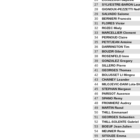
27
SYLVESTRE-BARON Laur
28
GIGNOUX-PEZZETTI Nat
29
SALVADO Salome
30
BERNIERI Francois
31
FLORES Victor
32
ROZEC Mialy
33
MARCELLIER Clement
34
PERNOUD Claire
35
PETITJEAN Antoine
36
DARRINGTON Tim
37
BOUZIR Gibryl
38
ROSENFELD Imre
39
GONZALEZ Gregory
40
SILLERO Pierre
41
GEORGES Thomas
42
BOLUSSET LI Mingxu
43
CHAINEY Leander
44
MILOJEVIC-DAIM Lola-Sh
45
STEPHAN Margaux
46
PARISOT Auxence
47
SPANO Remy
48
FROMHERZ Audrey
49
MARTIN Raoul
50
THILL Emmanuel
51
GEORGES Sebastien
52
THILL-SOLENTE Gabriel
53
BOEUF Jean-Julien
54
MEUNIER Rene
55
SITOUZE Emma