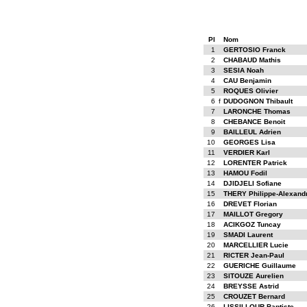
Pl
Nom
1
GERTOSIO Franck
2
CHABAUD Mathis
3
SESIA Noah
4
CAU Benjamin
5
ROQUES Olivier
6
f
DUDOGNON Thibault
7
LARONCHE Thomas
8
CHEBANCE Benoit
9
BAILLEUL Adrien
10
GEORGES Lisa
11
VERDIER Karl
12
LORENTER Patrick
13
HAMOU Fodil
14
DJIDJELI Sofiane
15
THERY Philippe-Alexand
16
DREVET Florian
17
MAILLOT Gregory
18
ACIKGOZ Tuncay
19
SMADI Laurent
20
MARCELLIER Lucie
21
RICTER Jean-Paul
22
GUERICHE Guillaume
23
SITOUZE Aurelien
24
BREYSSE Astrid
25
CROUZET Bernard
26
LISSILLOUR Baptiste