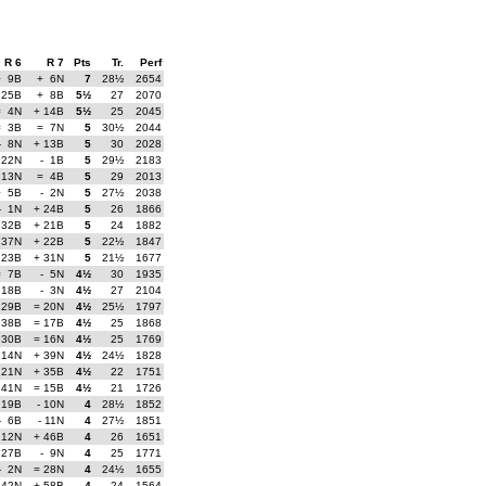
R 6
R 7
Pts
Tr.
Perf
+ 9B
+ 6N
7
28½
2654
 25B
+ 8B
5½
27
2070
= 4N
+ 14B
5½
25
2045
= 3B
= 7N
5
30½
2044
- 8N
+ 13B
5
30
2028
 22N
- 1B
5
29½
2183
 13N
= 4B
5
29
2013
+ 5B
- 2N
5
27½
2038
- 1N
+ 24B
5
26
1866
 32B
+ 21B
5
24
1882
 37N
+ 22B
5
22½
1847
 23B
+ 31N
5
21½
1677
= 7B
- 5N
4½
30
1935
 18B
- 3N
4½
27
2104
 29B
= 20N
4½
25½
1797
 38B
= 17B
4½
25
1868
 30B
= 16N
4½
25
1769
 14N
+ 39N
4½
24½
1828
 21N
+ 35B
4½
22
1751
 41N
= 15B
4½
21
1726
 19B
- 10N
4
28½
1852
- 6B
- 11N
4
27½
1851
 12N
+ 46B
4
26
1651
 27B
- 9N
4
25
1771
- 2N
= 28N
4
24½
1655
 42N
+ 58B
4
24
1564