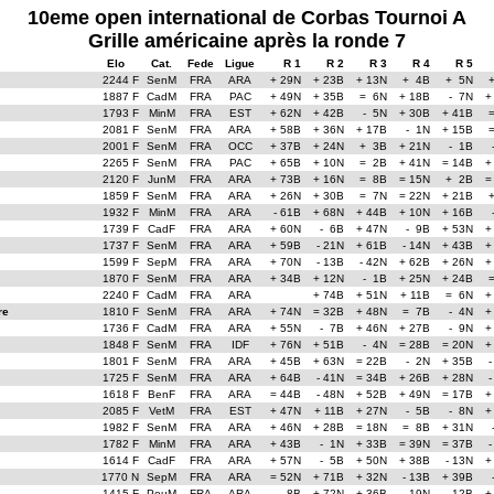
10eme open international de Corbas Tournoi A
Grille américaine après la ronde 7
Elo
Cat.
Fede
Ligue
R 1
R 2
R 3
R 4
R 5
2244 F
SenM
FRA
ARA
+ 29N
+ 23B
+ 13N
+ 4B
+ 5N
1887 F
CadM
FRA
PAC
+ 49N
+ 35B
= 6N
+ 18B
- 7N
+
1793 F
MinM
FRA
EST
+ 62N
+ 42B
- 5N
+ 30B
+ 41B
2081 F
SenM
FRA
ARA
+ 58B
+ 36N
+ 17B
- 1N
+ 15B
2001 F
SenM
FRA
OCC
+ 37B
+ 24N
+ 3B
+ 21N
- 1B
2265 F
SenM
FRA
PAC
+ 65B
+ 10N
= 2B
+ 41N
= 14B
+
2120 F
JunM
FRA
ARA
+ 73B
+ 16N
= 8B
= 15N
+ 2B
=
1859 F
SenM
FRA
ARA
+ 26N
+ 30B
= 7N
= 22N
+ 21B
1932 F
MinM
FRA
ARA
- 61B
+ 68N
+ 44B
+ 10N
+ 16B
1739 F
CadF
FRA
ARA
+ 60N
- 6B
+ 47N
- 9B
+ 53N
+
1737 F
SenM
FRA
ARA
+ 59B
- 21N
+ 61B
- 14N
+ 43B
+
1599 F
SepM
FRA
ARA
+ 70N
- 13B
- 42N
+ 62B
+ 26N
+
1870 F
SenM
FRA
ARA
+ 34B
+ 12N
- 1B
+ 25N
+ 24B
2240 F
CadM
FRA
ARA
+ 74B
+ 51N
+ 11B
= 6N
+
re
1810 F
SenM
FRA
ARA
+ 74N
= 32B
+ 48N
= 7B
- 4N
+
1736 F
CadM
FRA
ARA
+ 55N
- 7B
+ 46N
+ 27B
- 9N
+
1848 F
SenM
FRA
IDF
+ 76N
+ 51B
- 4N
= 28B
= 20N
+
1801 F
SenM
FRA
ARA
+ 45B
+ 63N
= 22B
- 2N
+ 35B
-
1725 F
SenM
FRA
ARA
+ 64B
- 41N
= 34B
+ 26B
+ 28N
-
1618 F
BenF
FRA
ARA
= 44B
- 48N
+ 52B
+ 49N
= 17B
+
2085 F
VetM
FRA
EST
+ 47N
+ 11B
+ 27N
- 5B
- 8N
+
1982 F
SenM
FRA
ARA
+ 46N
+ 28B
= 18N
= 8B
+ 31N
1782 F
MinM
FRA
ARA
+ 43B
- 1N
+ 33B
= 39N
= 37B
-
1614 F
CadF
FRA
ARA
+ 57N
- 5B
+ 50N
+ 38B
- 13N
+
1770 N
SepM
FRA
ARA
= 52N
+ 71B
+ 32N
- 13B
+ 39B
1415 F
PouM
FRA
ARA
- 8B
+ 72N
+ 36B
- 19N
- 12B
+