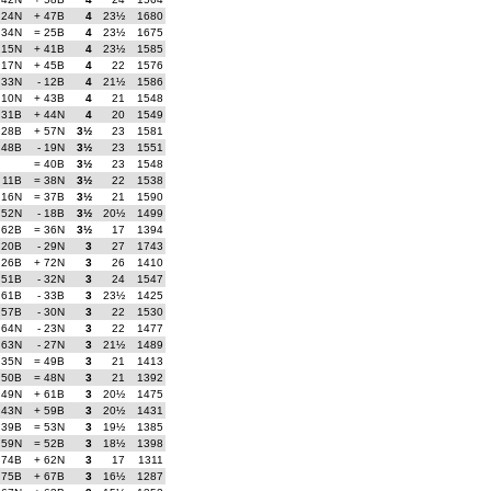
 24N
+ 47B
4
23½
1680
 34N
= 25B
4
23½
1675
 15N
+ 41B
4
23½
1585
 17N
+ 45B
4
22
1576
 33N
- 12B
4
21½
1586
 10N
+ 43B
4
21
1548
 31B
+ 44N
4
20
1549
 28B
+ 57N
3½
23
1581
 48B
- 19N
3½
23
1551
= 40B
3½
23
1548
- 11B
= 38N
3½
22
1538
 16N
= 37B
3½
21
1590
 52N
- 18B
3½
20½
1499
 62B
= 36N
3½
17
1394
 20B
- 29N
3
27
1743
 26B
+ 72N
3
26
1410
 51B
- 32N
3
24
1547
 61B
- 33B
3
23½
1425
 57B
- 30N
3
22
1530
 64N
- 23N
3
22
1477
 63N
- 27N
3
21½
1489
 35N
= 49B
3
21
1413
 50B
= 48N
3
21
1392
 49N
+ 61B
3
20½
1475
 43N
+ 59B
3
20½
1431
 39B
= 53N
3
19½
1385
 59N
= 52B
3
18½
1398
 74B
+ 62N
3
17
1311
 75B
+ 67B
3
16½
1287