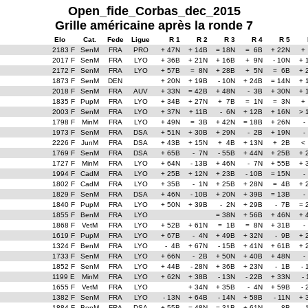
Open_fide_Corbas_dec_2015
Grille américaine après la ronde 7
Elo
Cat.
Fede
Ligue
R 1
R 2
R 3
R 4
R 5
2183 F
SenM
FRA
PRO
+ 47N
+ 14B
= 18N
= 6B
+ 22N
+
2017 F
SenM
FRA
LYO
+ 36B
+ 21N
+ 16B
+ 9N
- 10N
+ 
2172 F
SenM
FRA
LYO
+ 57B
= 8N
+ 28B
+ 5N
= 6B
+ 
1873 F
SenM
DEN
+ 20N
+ 19B
- 10N
+ 24B
= 14N
+ 
2018 F
SenM
FRA
AUV
+ 33N
= 42B
+ 48N
- 3B
+ 30N
+ 
1835 F
PupM
FRA
LYO
+ 34B
+ 27N
+ 7B
= 1N
= 3N
+
2003 F
SenM
FRA
LYO
+ 37N
+ 11B
- 6N
+ 12B
+ 16N
> 
1798 F
MinM
FRA
LYO
+ 49N
= 3B
+ 42N
= 18B
+ 26N
-
1973 F
SenM
FRA
DSA
+ 51N
+ 30B
+ 29N
- 2B
+ 19N
-
2226 F
JunM
FRA
DSA
+ 43B
+ 15N
+ 4B
+ 13N
+ 2B
<
1769 F
SenM
FRA
DSA
+ 65B
- 7N
- 55B
+ 44N
+ 25B
+ 
1727 F
MinM
FRA
LYO
+ 64N
- 13B
+ 46N
- 7N
+ 55B
+ 
1994 F
CadM
FRA
LYO
+ 25B
+ 12N
+ 23B
- 10B
= 15N
-
1802 F
CadM
FRA
LYO
+ 35B
- 1N
+ 25B
+ 28N
= 4B
+ 
1829 F
SenM
FRA
DSA
+ 46N
- 10B
+ 20N
+ 39B
= 13B
-
1840 F
PupM
FRA
LYO
+ 50N
+ 39B
- 2N
+ 29B
- 7B
= 
1855 F
BenM
FRA
LYO
= 38N
+ 56B
+ 46N
+ 
1868 F
VetM
FRA
LYO
+ 52B
+ 61N
= 1B
= 8N
+ 31B
-
1619 F
PupM
FRA
LYO
+ 67B
- 4N
+ 49B
+ 32N
- 9B
+ 
1324 F
BenM
FRA
LYO
- 4B
+ 67N
- 15B
+ 41N
+ 61B
+ 
1733 F
SenM
FRA
LYO
+ 66N
- 2B
+ 50N
+ 40B
+ 48N
-
1852 F
SenM
FRA
LYO
+ 44B
- 28N
+ 36B
+ 23N
- 1B
- 
1199 E
MinM
FRA
LYO
+ 62N
+ 38B
- 13N
- 22B
+ 33N
-
1655 F
VetM
FRA
LYO
+ 34N
+ 35B
- 4N
+ 59B
- 
1382 F
SenM
FRA
LYO
- 13N
+ 64B
- 14N
+ 58B
- 11N
+ 
1884 F
BenM
FRA
DSA
+ 55B
= 48N
= 31B
+ 61N
- 8B
- 