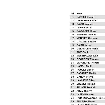
Pl
Nom
1
BARRET Simon
2
CHINOUNE Karim
3
CAU Benjamin
4
LANE Hakan
5
SAUVADET Herve
6
MATHIEU Phileas
7
MEUNIER Clement
8
DJIDJELI Sofiane
9
SAIAH Karim
10
GELAS Christophe
11
PIAT Gabin
12
MESTRALLET Ivan
13
GEORGES Thomas
14
LARONCHE Thomas
15
HAMOU Fodil
16
POULET Benoit
17
SABATIER Mathis
18
GARON Pierre
19
LAMHENE Elias
20
DREVET Florian
21
PICHON Arnaud
22
ABEL Thierry
23
LYSENKO Ivan
24
RODRIGUEZ Jean-Pierre
25
SILLERO Pierre
26
BERGER Konogan