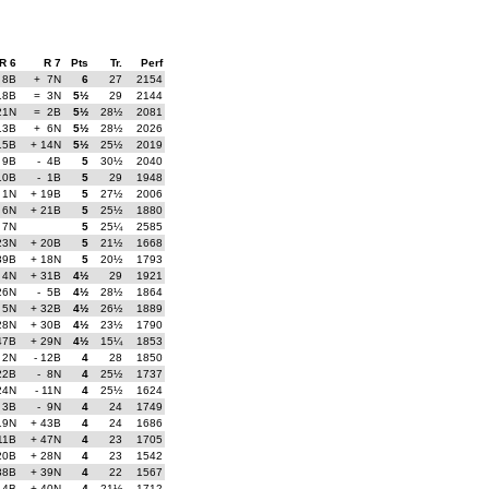
R 6
R 7
Pts
Tr.
Perf
 8B
+ 7N
6
27
2154
18B
= 3N
5½
29
2144
21N
= 2B
5½
28½
2081
13B
+ 6N
5½
28½
2026
15B
+ 14N
5½
25½
2019
 9B
- 4B
5
30½
2040
10B
- 1B
5
29
1948
 1N
+ 19B
5
27½
2006
 6N
+ 21B
5
25½
1880
 7N
5
25¼
2585
23N
+ 20B
5
21½
1668
39B
+ 18N
5
20½
1793
 4N
+ 31B
4½
29
1921
26N
- 5B
4½
28½
1864
 5N
+ 32B
4½
26½
1889
28N
+ 30B
4½
23½
1790
47B
+ 29N
4½
15¼
1853
 2N
- 12B
4
28
1850
22B
- 8N
4
25½
1737
24N
- 11N
4
25½
1624
 3B
- 9N
4
24
1749
19N
+ 43B
4
24
1686
 11B
+ 47N
4
23
1705
20B
+ 28N
4
23
1542
38B
+ 39N
4
22
1567
14B
+ 40N
4
21½
1712