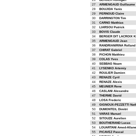
27
ARMENGAUD Guillaume
28
BOUJIDA Yanis
29
PERNOUD Claire
30
DARRINGTON Tim
31
CARNO Matthias
32
LIARSOU Patrick
33
BOVIS Claude
34
BERGER DIT LACROIX Ki
35
ARMENGAUD Jean
36
RANDRIANIRINA Rolland
37
CHIRAT Gabriel
38
PICHON Matthieu
39
COLAS Yves
40
SEBBAG Noam
41
LYSENKO Artemiy
42
ROULIER Damien
43
RENAZE Cyril
44
RENAZE Alexis
45
MEUNIER Rene
46
CASLANI Alexandre
47
THERME David
48
LOSA Frederic
49
GIGNOUX-PEZZETTI Nat
50
DUMONTEIL Dimitri
51
VARAS Manuel
52
SITOUZE Aurelien
53
BOUTHERAND Lucas
54
LOUARTANI Amed-Allan
55
PICAVEZ Pascal