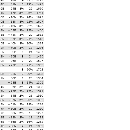
44B
+ 41N
4
19½
1477
16B
- 24B
3½
26
1679
31N
- 17B
3½
25½
1711
40B
- 16N
3½
24½
1623
29B
- 13N
3½
22½
1697
48B
- 15N
3½
22½
1626
34N
+ 53B
3½
22½
1466
33B
+ 48N
3½
22
1532
36N
+ 57B
3½
21½
1516
35B
+ 46N
3½
20½
1394
52N
+ 49B
3½
18
1286
25N
+ 55B
3
24
1457
12N
- 25B
3
24
1425
30N
- 26B
3
22
1527
55N
- 27B
3
21½
1335
3
20¾
1762
49B
- 22N
3
20½
1388
27N
+ 60B
3
20
1364
+ 58B
3
14¼
1395
54N
- 36B
2½
24
1388
17N
- 23B
2½
23½
1391
32N
- 34B
2½
23
1510
43N
- 37N
2½
20½
1382
63N
= 51N
2½
19½
1288
57N
= 50B
2½
19
1270
37B
+ 56N
2½
18
1297
68B
- 33N
2½
17
1213
46B
+ 65B
2½
16½
1262
41B
- 38N
2
24
1382