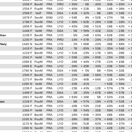
1509 F
BenM
FRA
PRO
+ 56N
- 6B
- 40N
- 30B
+ 65N
+ 
1554 F
PupM
FRA
LYO
+ 40N
+ 22B
- 3N
- 14B
+ 38N
= 
1569 F
VetF
FRA
DSA
+ 41B
+ 32N
- 9B
- 16N
+ 34B
= 
1678 F
SenM
ENG
LYO
+ 54B
- 9N
= 52B
+ 27N
- 5B
+ 
1788 F
SenM
FRA
LYO
= 38N
+ 62B
= 26N
+ 33B
- 18N
= 
1856 F
SenM
FRA
LYO
+ 45N
- 29B
+ 51N
- 19B
= 42N
+ 
1448 F
VetM
FRA
DSA
- 5B
+ 59N
+ 41B
- 31N
- 23B
= 
lian
1238 F
BenM
FRA
LYO
- 6N
- 24B
+ 63N
+ 62B
- 29N
= 
1230 F
SenM
FRA
PRO
- 14N
+ 47B
- 24N
+ 37B
- 39N
= 
 Naly
1440 N
SenM
FRA
LYO
- 2N
+ 66B
- 22N
- 38B
+ 68N
= 
1418 F
SenM
FRA
CAZ
- 7B
- 65N
+ 53B
- 35N
= 54B
+ 
1219 F
BenM
FRA
LYO
= 31B
- 23N
= 17B
+ 36N
- 28B
- 
1542 F
VetM
FRA
LYO
+ 53B
- 16N
+ 65B
- 15N
+ 35B
- 
1099 E
PupM
FRA
LYO
- 28B
+ 44N
+ 27B
- 21N
+ 43B
- 
1099 E
PupM
FRA
LYO
- 29N
+ 45B
- 33N
- 20B
+ 50N
+ 
1790 N
SenM
FRA
DSA
+ 59B
= 5N
- 8B
+ 55N
= 32B
1500 F
BenM
FRA
LYO
- 10N
- 46B
+ 66N
+ 50B
- 40N
+ 
1273 F
BenM
FRA
LYO
- 22N
- 40B
+ 64N
- 11B
+ 58N
- 
1280 N
VetM
FRA
LYO
- 32B
- 41N
+ 63B
+ 56N
1236 F
JunM
FRA
LYO
- 15B
+ 43N
- 12B
= 57N
- 17B
+ 
1499 F
SenM
FRA
DSA
- 1B
- 35N
+ 67B
= 49N
+ 57B
- 
1661 F
SenM
FRA
LAN
+ 63N
= 26B
- 5B
+ 52N
- 21B
- 
han
1228 F
PouM
FRA
DSA
- 8B
+ 57N
- 19N
= 47B
+ 52B
- 
1244 F
PouM
FRA
LYO
- 16B
+ 53N
- 21B
- 43N
- 41B
+ 
1364 F
VetM
FRA
LYO
- 9B
+ 54N
- 32B
- 59N
= 53B
= 
1308 F
BenM
FRA
LYO
- 18N
+ 60B
= 30N
- 48B
- 49N
- 
1030 N
PouM
FRA
LYO
- 39N
- 50B
- 37N
+ 64B
= 51N
+ 
e
1170 N
BenM
FRA
LYO
- 30N
- 51B
- 62N
+ 66B
= 37N
- 
1360 N
SenM
FRA
LYO
- 26N
+ 63B
+ 11N
- 42B
- 12N
- 