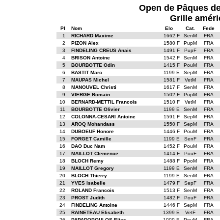
Open de Pâques de 
Grille améri
Pl
Nom
Elo
Cat.
Fede
1
RICHARD Maxime
1662 F
SenM
FRA
2
PIZON Alex
1580 F
PupM
FRA
3
FINDELING CREUS Anais
1491 F
PupF
FRA
4
BRISON Antoine
1542 F
SenM
FRA
5
BOURBOTTE Odin
1415 F
PouM
FRA
6
BASTIT Marc
1199 E
SepM
FRA
7
MAUPAS Michel
1581 F
VetM
FRA
8
MANOUVEL Christi
1617 F
SenM
FRA
9
VIERGE Romain
1502 F
PupM
FRA
10
BERNARD-METTIL Francois
1510 F
VetM
FRA
11
BOURBOTTE Olivier
1199 E
SenM
FRA
12
COLONNA-CESARI Antoine
1591 F
SepM
FRA
13
AROQ Mohandass
1550 F
SepM
FRA
14
DUBOEUF Honore
1446 F
PouM
FRA
15
FORGET Camille
1199 E
SenF
FRA
16
DAO Duc Nam
1452 F
PouM
FRA
17
MAILLOT Clemence
1414 F
PouF
FRA
18
BLOCH Remy
1488 F
PpoM
FRA
19
MAILLOT Gregory
1199 E
SenM
FRA
20
BLOCH Thierry
1199 E
SenM
FRA
21
YVES Isabelle
1479 F
SepF
FRA
22
ROLAND Francois
1513 F
SenM
FRA
23
PROST Judith
1482 F
PouF
FRA
24
FINDELING Antoine
1446 F
SepM
FRA
25
RAINETEAU Elisabeth
1399 E
VetF
FRA
26
PAPADOPOULOS Elias
1009 E
PouM
FRA