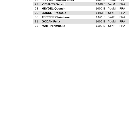
27
VICHARD Gerard
1440 F
VetM
FRA
28
HEYDEL Quentin
1009 E
PouM
FRA
29
BONNET Pascale
1453 F
SepF
FRA
30
TERRIER Christiane
1461 F
VetF
FRA
31
GODAN Felix
1009 E
PouM
FRA
32
MARTIN Nathalie
1199 E
SenF
FRA