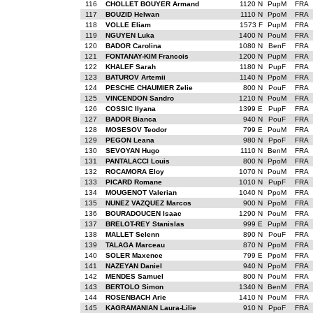
116
CHOLLET BOUYER Armand
1120 N
PupM
FRA
117
BOUZID Helwan
1110 N
PpoM
FRA
118
VOLLE Eliam
1573 F
PupM
FRA
119
NGUYEN Luka
1400 N
PouM
FRA
120
BADOR Carolina
1080 N
BenF
FRA
121
FONTANAY-KIM Francois
1200 N
PupM
FRA
122
KHALEF Sarah
1180 N
PupF
FRA
123
BATUROV Artemii
1140 N
PpoM
FRA
124
PESCHE CHAUMIER Zelie
800 N
PouF
FRA
125
VINCENDON Sandro
1210 N
PouM
FRA
126
COSSIC Ilyana
1399 E
PupF
FRA
127
BADOR Bianca
940 N
PouF
FRA
128
MOSESOV Teodor
799 E
PouM
FRA
129
PEGON Leana
980 N
PpoF
FRA
130
SEVOYAN Hugo
1110 N
BenM
FRA
131
PANTALACCI Louis
800 N
PpoM
FRA
132
ROCAMORA Eloy
1070 N
PouM
FRA
133
PICARD Romane
1010 N
PupF
FRA
134
MOUGENOT Valerian
1040 N
PpoM
FRA
135
NUNEZ VAZQUEZ Marcos
900 N
PpoM
FRA
136
BOURADOUCEN Isaac
1290 N
PouM
FRA
137
BRELOT-REY Stanislas
999 E
PupM
FRA
138
MALLET Selenn
890 N
PouF
FRA
139
TALAGA Marceau
870 N
PpoM
FRA
140
SOLER Maxence
799 E
PpoM
FRA
141
NAZEYAN Daniel
940 N
PpoM
FRA
142
MENDES Samuel
800 N
PouM
FRA
143
BERTOLO Simon
1340 N
BenM
FRA
144
ROSENBACH Arie
1410 N
PouM
FRA
145
KAGRAMANIAN Laura-Lilie
910 N
PpoF
FRA