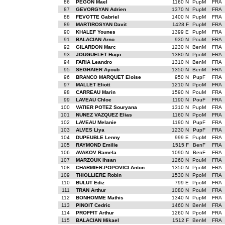
86
PEGON Mael
1160 N
PupM
FRA
87
GEVORGYAN Adrien
1370 N
PupM
FRA
88
FEVOTTE Gabriel
1400 N
PupM
FRA
89
MARTIROSYAN Davit
1428 F
PupM
FRA
90
KHALEF Younes
1399 E
PupM
FRA
91
BALACIAN Arno
930 N
PouM
FRA
92
GILARDON Marc
1230 N
BenM
FRA
93
JOUGUELET Hugo
1380 N
PpoM
FRA
94
FARIA Leandro
1310 N
BenM
FRA
95
SEGHAIER Ayoub
1350 N
BenM
FRA
96
BRANCO MARQUET Eloise
950 N
PupF
FRA
97
MALLET Eliott
1210 N
PpoM
FRA
98
CARREAU Marin
1590 N
PouM
FRA
99
LAVEAU Chloe
1190 N
PouF
FRA
100
VATIER POTEZ Souryana
1310 N
PupM
FRA
101
NUNEZ VAZQUEZ Elias
1160 N
PpoM
FRA
102
LAVEAU Melanie
1190 N
PupF
FRA
103
ALVES Liya
1230 N
PupF
FRA
104
DUPEUBLE Lenny
999 E
PupM
FRA
105
RAYMOND Emilie
1515 F
BenF
FRA
106
AVAKOV Ramela
1090 N
BenF
FRA
107
MARZOUK Ihsan
1260 N
PouM
FRA
108
CHARMIER-POPOVICI Anton
1350 N
PpoM
FRA
109
THIOLLIERE Robin
1530 N
PpoM
FRA
110
BULUT Ediz
799 E
PpoM
FRA
111
TRAN Arthur
1080 N
PouM
FRA
112
BONHOMME Mathis
1340 N
PupM
FRA
113
PINOIT Cedric
1460 N
BenM
FRA
114
PROFFIT Arthur
1260 N
PpoM
FRA
115
BALACIAN Mikael
1512 F
BenM
FRA