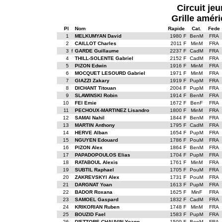
Circuit je
Grille améri
Pl
Nom
Rapide
Cat.
Fede
1
MELKUMYAN David
1980 F
BenM
FRA
2
CAILLOT Charles
2011 F
MinM
FRA
3
f
GARDE Guillaume
2237 F
CadM
FRA
4
THILL-SOLENTE Gabriel
2152 F
CadM
FRA
5
PIZON Edwin
1916 F
MinM
FRA
6
MOCQUET LESOURD Gabriel
1971 F
MinM
FRA
7
GIAZZI Zakary
1919 F
PupM
FRA
8
DICHANT Titouan
2004 F
PupM
FRA
9
SLAWINSKI Robin
1914 F
BenM
FRA
10
FEI Emie
1672 F
BenF
FRA
11
PECHOUX-MARTINEZ Lisandro
1800 F
MinM
FRA
12
SAMAI Nahil
1844 F
BenM
FRA
13
MARTIN Anthony
1795 F
CadM
FRA
14
HERVE Alban
1654 F
PupM
FRA
15
NGUYEN Edouard
1786 F
PouM
FRA
16
PIZON Alex
1864 F
BenM
FRA
17
PAPADOPOULOS Elias
1704 F
PupM
FRA
18
RATABOUL Alexis
1761 F
MinM
FRA
19
SUBTIL Raphael
1705 F
PouM
FRA
20
ZAKREVSKYI Alex
1731 F
PouM
FRA
21
DARGNAT Yoan
1613 F
PupM
FRA
22
BADOR Roxana
1625 F
MinF
FRA
23
SAMOEL Gaspard
1832 F
CadM
FRA
24
KRIKORIAN Ruben
1748 F
MinM
FRA
25
BOUZID Fael
1583 F
PupM
FRA
26
D'ETTORE-CHAUVIN Yoann
1509 F
BenM
FRA