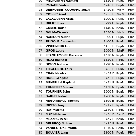
56
MELKUMYAN Raphael
1310 N
PupM
FRA
57
PARAGE Vadim
1440 F
PupM
FRA
58
DEBROSSE -COQUARD Jolan
1410 N
MinM
FRA
59
COSSIC Wael
1480 F
MinM
FRA
60
LALAZARIAN Aram
1399 E
PupM
FRA
61
BULUT Ilhan
799 E
PupM
FRA
62
COMBE Nolan
1440 N
BenM
FRA
63
BOUMAZA Anis
1520 N
MinM
FRA
64
NARISON Aubrin
999 E
PupM
FRA
65
FRIGOUT Alexandre
1400 N
BenM
FRA
66
VINCENDON Leo
1606 F
PupM
FRA
67
GROS Laure
1090 N
MinF
FRA
68
ETAME EYOKE Maxence
1470 N
PupM
FRA
69
RICCI Raphael
1610 N
PouM
FRA
70
SIMON Antoine
1290 N
PouM
FRA
71
THIOLLIERE Felix
1439 F
PupM
FRA
72
CHAN Nicolas
1481 F
PupM
FRA
73
ROSE Gaspard
1459 F
PupM
FRA
74
MENZELLA Raphael
1474 F
BenM
FRA
75
TOURNIER Antoine
1170 N
PpoM
FRA
76
TOURNIER Jules
1200 N
BenM
FRA
77
SAKHRI Nahel
1260 N
PupM
FRA
78
ARGUIMBAUD Thomas
1399 E
BenM
FRA
79
RUSSO Tony
1419 F
PpoM
FRA
80
HAY Maxime
1140 N
PouM
FRA
81
MARIN Hanae
1464 F
BenF
FRA
82
MEZARCHA Ali
1457 F
BenM
FRA
83
DELBECQ Nathan
1480 F
BenM
FRA
84
VANDESTOKE Martin
1310 N
PouM
FRA
85
BOUVIER Liam
1360 N
PouM
FRA