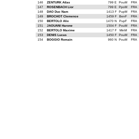
146
ZENTURK Atlas
799 E
PouM
FRA
147
ROSENBACH Lior
799 E
PpoM
FRA
148
DAO Duc Nam
1413 F
PupM
FRA
149
BROCHOT Clemence
1459 F
BenF
FRA
150
BERTOLO Alix
1470 N
PupF
FRA
151
JAOUANI Harone
1504 F
PouM
FRA
152
BERTOLO Maxime
1417 F
MinM
FRA
153
DENIS Lucas
1450 F
PouM
FRA
154
BOGGIO Romain
960 N
PouM
FRA