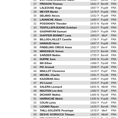
27
FRISSON Thomas
1641 F
BenM
FRA
28
LALEOUSE Hugo
1607 F
PupM
FRA
29
MEYER Martin
1479 F
PupM
FRA
30
DELMAS Alexis
1542 F
PupM
FRA
31
LAVANCHE Alban
1485 F
PupM
FRA
32
POSOKHOV Theodor
1670 N
PpoM
FRA
33
TENTILLIER-DUONG Esteban
1413 F
PupM
FRA
34
GASPARYAN Samuel
1589 F
PupM
FRA
35
GIAFFERI BONNET Luna
1803 F
MinF
FRA
36
BILLOD-LAILLET Camille
1706 F
PupF
FRA
37
HAINAUD Henri
1497 F
PupM
FRA
38
FINDELING CREUS Anais
1502 F
BenF
FRA
39
MINSSIEUX Simon
1717 F
BenM
FRA
40
SARZIER Mathis
1755 F
BenM
FRA
41
DUPRE Sam
1650 N
PouM
FRA
42
MA Ethan
1488 F
PpoM
FRA
43
FEI Arnaud
1509 F
PupM
FRA
44
MAILLOT Clemence
1419 F
PupF
FRA
45
MICHEL Charlie
1581 F
PouM
FRA
46
KAZARIAN Alex
1499 F
PupM
FRA
47
XU Lionel
1515 F
PupM
FRA
48
SALERA Leonard
1800 N
MinM
FRA
49
NGUYEN Lee-Ann
1482 F
PupF
FRA
50
DICHANT Mathis
1480 N
PpoM
FRA
51
HARRACHE Mekki
1330 N
PupM
FRA
52
COLIN Lylou
1502 F
PouF
FRA
53
LOUNIS Rayan
1435 F
BenM
FRA
54
THILL-SOLENTE Penelope
1578 F
MinF
FRA
55
DESVE SCIROCCO Titouan
1433 F
MinM
FRA