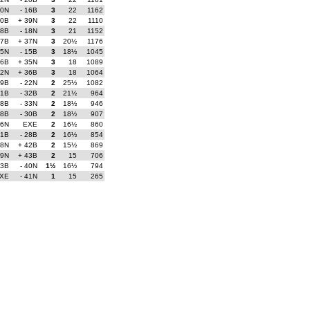
30N
- 16B
3
22
1162
40B
+ 39N
3
22
1110
 8B
- 18N
3
21
1152
27B
+ 37N
3
20½
1176
35N
- 15B
3
18½
1045
26B
+ 35N
3
18
1089
42N
+ 36B
3
18
1064
19B
- 22N
2
25½
1082
31B
- 32B
2
21½
964
38B
- 33N
2
18½
946
18B
- 30B
2
18½
907
36N
EXE
2
16½
860
41B
- 28B
2
16½
854
28N
+ 42B
2
15½
869
39N
+ 43B
2
15
706
33B
- 40N
1½
16½
794
XE
- 41N
1
15
265