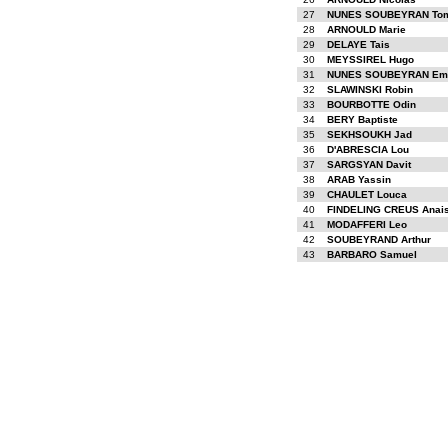
27
NUNES SOUBEYRAN To
28
ARNOULD Marie
29
DELAYE Tais
30
MEYSSIREL Hugo
31
NUNES SOUBEYRAN E
32
SLAWINSKI Robin
33
BOURBOTTE Odin
34
BERY Baptiste
35
SEKHSOUKH Jad
36
D'ABRESCIA Lou
37
SARGSYAN Davit
38
ARAB Yassin
39
CHAULET Louca
40
FINDELING CREUS Anai
41
MODAFFERI Leo
42
SOUBEYRAND Arthur
43
BARBARO Samuel