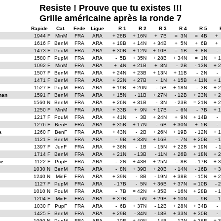
Resiste ! Prouve que tu existes !!!
Grille américaine après la ronde 7
Rapide
Cat.
Fede
Ligue
R 1
R 2
R 3
R 4
R 5
1944 F
MinM
FRA
ARA
+ 28B
+ 16N
+ 7B
= 3N
= 4B
+
1616 F
BenM
FRA
ARA
+ 18B
+ 14N
+ 34B
+ 5N
+ 6B
+
1473 F
PouM
FRA
ARA
+ 30B
+ 12N
+ 10B
= 1B
+ 8N
-
1580 F
PupM
FRA
ARA
- 5B
+ 35N
+ 28B
+ 34N
= 1N
+ 
1092 F
MinM
FRA
ARA
+ 4N
+ 21B
+ 8N
- 2B
- 13N
+ 
1507 F
BenM
FRA
ARA
+ 24N
+ 23B
+ 13N
+ 11B
- 2N
-
1471 F
BenM
FRA
ARA
+ 22N
+ 27B
- 1N
+ 15B
+ 11N
+ 
1527 F
PupM
FRA
ARA
+ 19B
+ 20N
- 5B
+ 18N
- 3B
+ 
han
1591 F
BenM
FRA
ARA
+ 15N
- 11B
+ 27N
- 12B
+ 23N
+ 
1560 N
BenM
FRA
ARA
+ 26N
+ 31B
- 3N
- 23B
= 21N
+ 
1250 F
MinM
FRA
ARA
+ 33B
+ 9N
+ 17B
- 6N
- 7B
+ 
1217 F
PouM
FRA
ARA
+ 41N
- 3B
+ 24N
+ 9N
+ 14B
-
1276 F
BenF
FRA
ARA
+ 35B
+ 17N
- 6B
+ 30N
+ 5B
-
a
1260 F
BenF
FRA
ARA
+ 43N
- 2B
+ 26N
+ 19B
- 12N
+ 
1121 F
BenM
FRA
ARA
- 9B
+ 33N
+ 16B
- 7N
+ 20B
- 
1397 F
JunF
FRA
ARA
+ 36N
- 1B
- 15N
+ 22B
+ 19N
- 
1714 F
BenM
FRA
ARA
+ 21N
- 13B
- 11N
+ 26B
+ 18N
+ 
pe
1122 F
PupF
FRA
ARA
- 2N
+ 43B
+ 25N
- 8B
- 17B
+ 
1030 N
BenM
FRA
ARA
- 8N
+ 39B
+ 20B
- 14N
- 16B
+ 
1240 N
MinF
FRA
ARA
+ 39N
- 8B
- 19N
+ 38B
- 15N
+ 
1127 F
PupM
FRA
ARA
- 17B
- 5N
+ 36B
+ 37N
= 10B
- 
1010 N
PouM
FRA
ARA
- 7B
= 42N
+ 35B
- 16N
+ 28B
- 
1204 F
MinF
FRA
ARA
+ 37B
- 6N
+ 29B
+ 10N
- 9B
- 
1030 F
PupF
FRA
ARA
- 6B
+ 37N
- 12B
+ 28N
+ 34B
-
1425 F
BenM
FRA
ARA
+ 29B
- 34N
- 18B
+ 33N
+ 30B
-
1090 N
PupM
FRA
ARA
- 10B
+ 40N
- 14B
- 17N
+ 36B
+ 