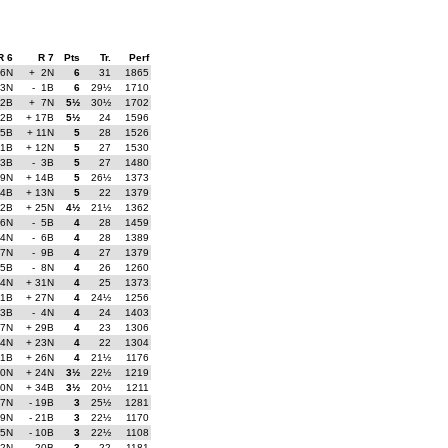
R 6
R 7
Pts
Tr.
Perf
 6N
+ 2N
6
31
1865
 3N
- 1B
6
29½
1710
 2B
+ 7N
5½
30½
1702
12B
+ 17B
5½
24
1596
25B
+ 11N
5
28
1526
 1B
+ 12N
5
27
1530
13B
- 3B
5
27
1480
29N
+ 14B
5
26½
1373
24B
+ 13N
5
22
1379
22B
+ 25N
4½
21½
1362
16N
- 5B
4
28
1459
 4N
- 6B
4
28
1389
 7N
- 9B
4
27
1379
15B
- 8N
4
26
1260
14N
+ 31N
4
25
1373
11B
+ 27N
4
24½
1256
23B
- 4N
4
24
1403
37N
+ 29B
4
23
1306
34N
+ 23N
4
22
1304
21B
+ 26N
4
21½
1176
20N
+ 24N
3½
22½
1219
10N
+ 34B
3½
20½
1211
17N
- 19B
3
25½
1281
 9N
- 21B
3
22½
1170
 5N
- 10B
3
22½
1108
32N
- 20B
3
22
1181