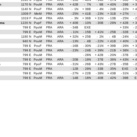
m
1170 N
PouM
FRA
ARA
+ 42B
- 7N
- 9B
+ 40N
- 29B
+ 
1140 N
PouF
FRA
ARA
- 1N
+ 38B
- 4N
- 24B
- 22N
+ 
1009 F
MinM
FRA
ARA
- 25N
+ 41B
- 23N
+ 31B
+ 27N
-
1019 F
PouM
FRA
ARA
- 3N
+ 36B
+ 31N
- 13B
- 25N
- 
mma
1220 N
PupF
FRA
ARA
+ 40B
- 10N
- 30B
- 29N
+ 42B
+ 
799 E
PpoM
FRA
ARA
- 34B
EXE
+ 33N
- 
799 E
PpoM
FRA
ARA
- 11N
- 15B
+ 41N
- 25B
- 32B
+ 
1180 N
PupM
FRA
ARA
+ 32N
+ 25B
- 2N
- 4B
- 24N
- 
940 N
PouM
FRA
ARA
- 13N
- 4B
- 22N
+ 41B
+ 40N
- 
799 E
PouF
FRA
- 16B
- 30N
- 21N
+ 39B
- 26N
+ 
799 E
PouM
FRA
ARA
- 23N
- 24B
+ 39N
- 21B
+ 38N
- 
799 E
PouM
FRA
- 28N
+ 42B
- 20N
- 37B
- 
799 E
PouM
FRA
ARA
- 20B
- 19N
- 37B
- 36N
+ 43N
+ 
s
799 E
PpoF
FRA
ARA
- 31N
- 26B
+ 43N
- 27B
- 35B
- 
799 E
PouM
FRA
- 12B
- 29N
- 33B
- 35N
EXE
- 
799 E
PpoM
FRA
- 27N
= 22B
- 38N
+ 43B
- 31N
- 
799 E
PouM
FRA
ARA
- 14B
- 18N
- 40B
- 42N
- 39B
E